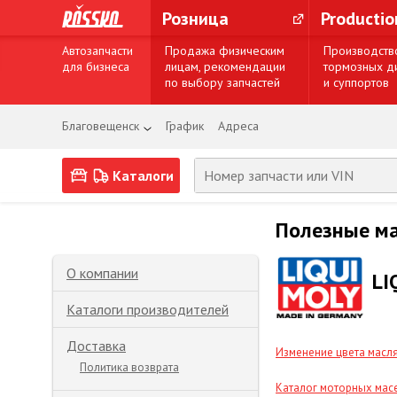
Розница
Producti
Автозапчасти
Продажа физическим
Производств
для бизнеса
лицам, рекомендации
тормозных д
по выбору запчастей
и суппортов
Благовещенск
График
Адреса
Каталоги
Полезные м
О компании
LI
Каталоги производителей
Доставка
Изменение цвета масл
Политика возврата
Каталог моторных мас