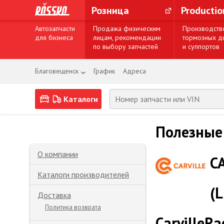
Розница
Producti
Автозапчасти
Продажа физическим
Производств
для бизнеса
лицам, рекомендации
тормозных д
по выбору запчастей
и суппортов
Благовещенск
График
Адреса
Каталоги
Полезные
О компании
C
Каталоги производителей
(L
Доставка
Политика возврата
CarvilleRa